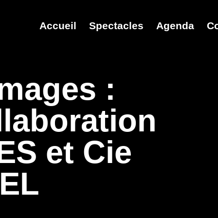
Accueil
Spectacles
Agenda
C
images :
laboration
S et Cie
IEL